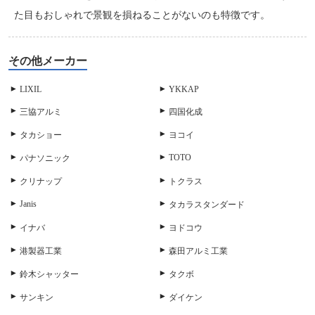
た目もおしゃれで景観を損ねることがないのも特徴です。
その他メーカー
LIXIL
YKKAP
三協アルミ
四国化成
タカショー
ヨコイ
TOTO
パナソニック
クリナップ
トクラス
Janis
タカラスタンダード
イナバ
ヨドコウ
港製器工業
森田アルミ工業
鈴木シャッター
タクボ
サンキン
ダイケン