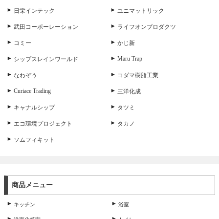
日栄インテック
ユニマットリック
武田コーポーレーション
ライフオンプロダクツ
コミー
かじ新
Maru Trap
シップスレインワールド
なわぞう
コダマ樹脂工業
Curiace Trading
三洋化成
キャナルシップ
タツミ
エコ環境プロジェクト
タカノ
ソムフィキット
商品メニュー
キッチン
浴室