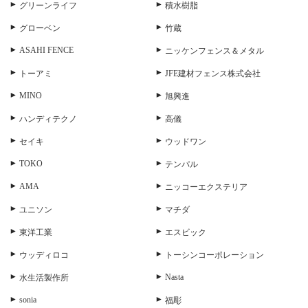
グリーンライフ
積水樹脂
グローベン
竹蔵
ASAHI FENCE
ニッケンフェンス＆メタル
トーアミ
JFE建材フェンス株式会社
MINO
旭興進
ハンディテクノ
高儀
セイキ
ウッドワン
TOKO
テンパル
AMA
ニッコーエクステリア
ユニソン
マチダ
東洋工業
エスビック
ウッディロコ
トーシンコーポレーション
Nasta
水生活製作所
sonia
福彫