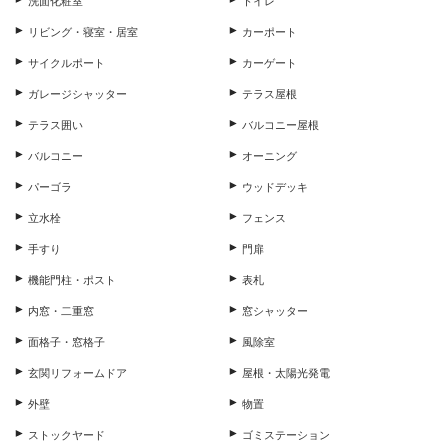
洗面化粧室
トイレ
リビング・寝室・居室
カーポート
サイクルポート
カーゲート
ガレージシャッター
テラス屋根
テラス囲い
バルコニー屋根
バルコニー
オーニング
パーゴラ
ウッドデッキ
立水栓
フェンス
手すり
門扉
機能門柱・ポスト
表札
内窓・二重窓
窓シャッター
面格子・窓格子
風除室
玄関リフォームドア
屋根・太陽光発電
外壁
物置
ストックヤード
ゴミステーション