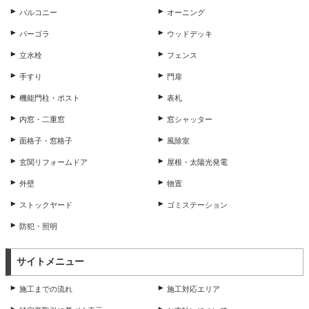
バルコニー
オーニング
パーゴラ
ウッドデッキ
立水栓
フェンス
手すり
門扉
機能門柱・ポスト
表札
内窓・二重窓
窓シャッター
面格子・窓格子
風除室
玄関リフォームドア
屋根・太陽光発電
外壁
物置
ストックヤード
ゴミステーション
防犯・照明
サイトメニュー
施工までの流れ
施工対応エリア