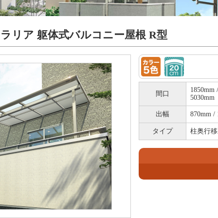
ラリア 躯体式バルコニー屋根 R型
1850mm /
間口
5030mm
出幅
870mm / 
タイプ
柱奥行移