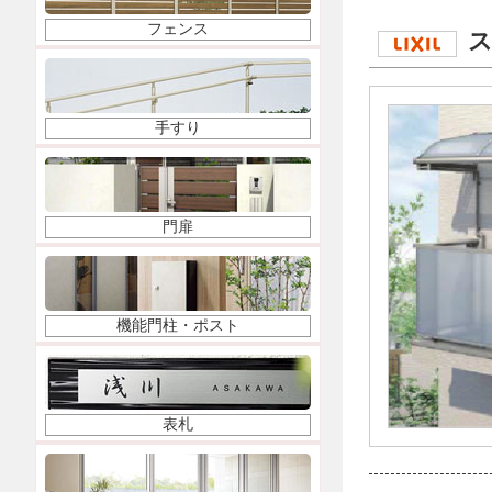
フェンス
ス
手すり
門扉
機能門柱・ポスト
表札