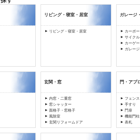
ら探す
リビング・寝室・居室
ガレージ
リビング・寝室・居室
カーポー
サイクル
カーゲー
ガレージ
玄関・窓
門・アプ
内窓・二重窓
フェンス
窓シャッター
手すり
面格子・窓格子
門扉
風除室
機能門柱
玄関リフォームドア
表札