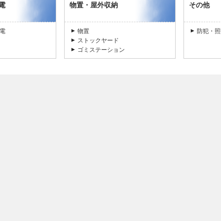
電
物置・屋外収納
その他
電
物置
防犯・照
ストックヤード
ゴミステーション