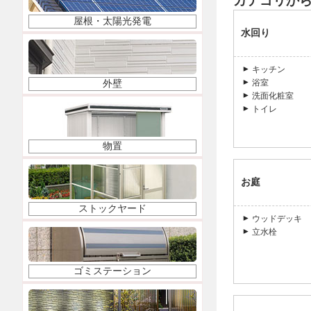
カテゴリか
屋根・太陽光発電
水回り
キッチン
浴室
外壁
洗面化粧室
トイレ
物置
お庭
ストックヤード
ウッドデッキ
立水栓
ゴミステーション