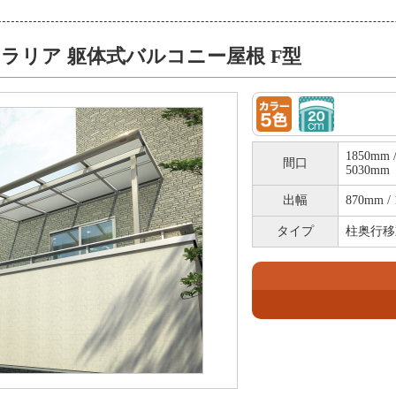
ラリア 躯体式バルコニー屋根 F型
1850mm /
間口
5030mm
出幅
870mm / 
タイプ
柱奥行移