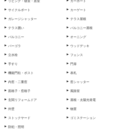
リビング・寝室・居室
カーポート
サイクルポート
カーゲート
ガレージシャッター
テラス屋根
テラス囲い
バルコニー屋根
バルコニー
オーニング
パーゴラ
ウッドデッキ
立水栓
フェンス
手すり
門扉
機能門柱・ポスト
表札
内窓・二重窓
窓シャッター
面格子・窓格子
風除室
玄関リフォームドア
屋根・太陽光発電
外壁
物置
ストックヤード
ゴミステーション
防犯・照明