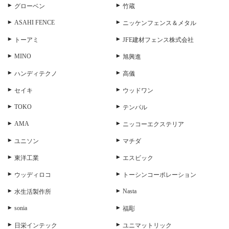
グローベン
竹蔵
ASAHI FENCE
ニッケンフェンス＆メタル
トーアミ
JFE建材フェンス株式会社
MINO
旭興進
ハンディテクノ
高儀
セイキ
ウッドワン
TOKO
テンパル
AMA
ニッコーエクステリア
ユニソン
マチダ
東洋工業
エスビック
ウッディロコ
トーシンコーポレーション
Nasta
水生活製作所
sonia
福彫
日栄インテック
ユニマットリック