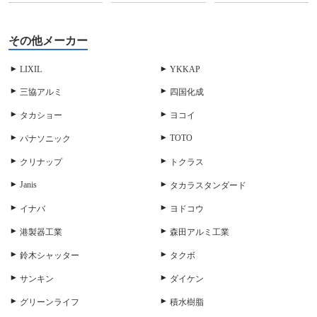
その他メーカー
LIXIL
YKKAP
三協アルミ
四国化成
タカショー
ヨコイ
TOTO
パナソニック
クリナップ
トクラス
Janis
タカラスタンダード
イナバ
ヨドコウ
港製器工業
森田アルミ工業
鈴木シャッター
タクボ
サンキン
ダイケン
グリーンライフ
積水樹脂