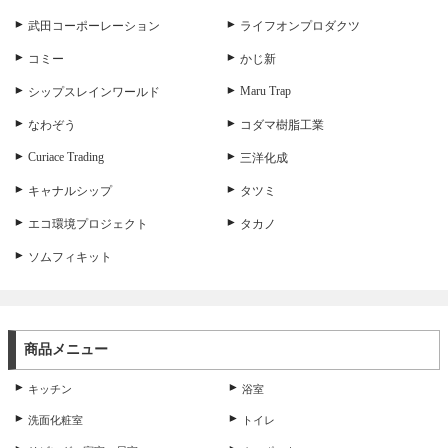
武田コーポーレーション
ライフオンプロダクツ
コミー
かじ新
Maru Trap
シップスレインワールド
なわぞう
コダマ樹脂工業
Curiace Trading
三洋化成
キャナルシップ
タツミ
エコ環境プロジェクト
タカノ
ソムフィキット
商品メニュー
キッチン
浴室
洗面化粧室
トイレ